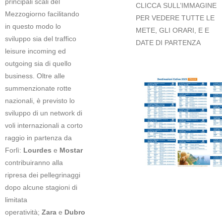
principali scali del
CLICCA SULL’IMMAGINE
Mezzogiorno facilitando
PER VEDERE TUTTE LE
in questo modo lo
METE, GLI ORARI, E E
sviluppo sia del traffico
DATE DI PARTENZA
leisure incoming ed
outgoing sia di quello
business. Oltre alle
summenzionate rotte
nazionali, è previsto lo
sviluppo di un network di
voli internazionali a corto
raggio in partenza da
Forlì:
Lourdes
e
Mostar
contribuiranno alla
ripresa dei pellegrinaggi
dopo alcune stagioni di
limitata
operatività;
Zara
e
Dubro