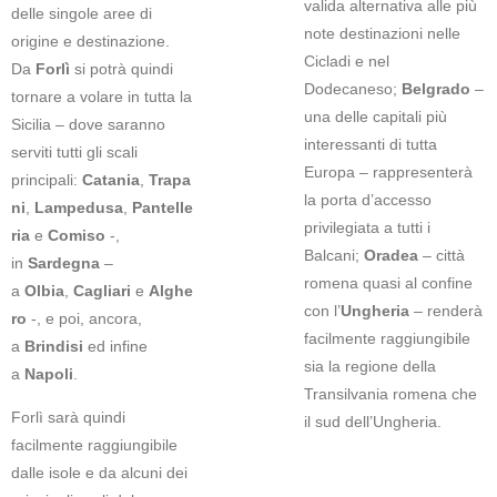
valida alternativa alle più
delle singole aree di
note destinazioni nelle
origine e destinazione.
Cicladi e nel
Da
Forlì
si potrà quindi
Dodecaneso;
Belgrado
–
tornare a volare in tutta la
una delle capitali più
Sicilia – dove saranno
interessanti di tutta
serviti tutti gli scali
Europa – rappresenterà
principali:
Catania
,
Trapa
la porta d’accesso
ni
,
Lampedusa
,
Pantelle
privilegiata a tutti i
ria
e
Comiso
-,
Balcani;
Oradea
– città
in
Sardegna
–
romena quasi al confine
a
Olbia
,
Cagliari
e
Alghe
con l’
Ungheria
– renderà
ro
-, e poi, ancora,
facilmente raggiungibile
a
Brindisi
ed infine
sia la regione della
a
Napoli
.
Transilvania romena che
Forlì sarà quindi
il sud dell’Ungheria.
facilmente raggiungibile
dalle isole e da alcuni dei